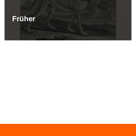
Früher
Neve
| Präsentiert von
WordPress