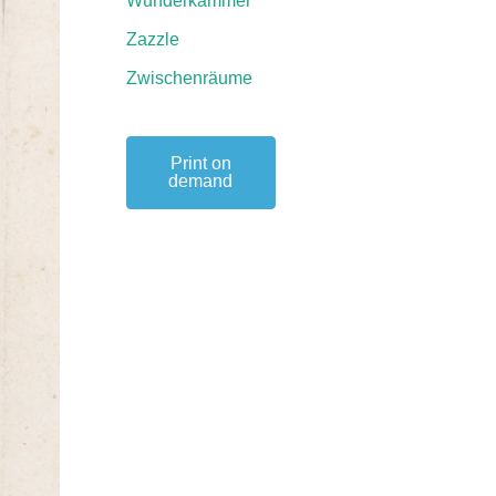
Wunderkammer
Zazzle
Zwischenräume
Print on
demand