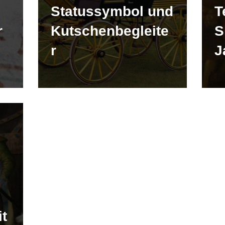
Statussymbol und
T
r
Kutschenbegleite
S
r
J
it