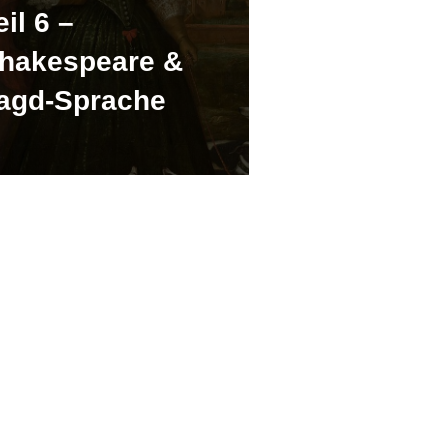
eil 6 –
hakespeare &
agd‑Sprache