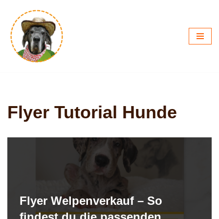
Zum
Inhalt
springen
Flyer Tutorial Hunde
Flyer Welpenverkauf – So
findest du die passenden